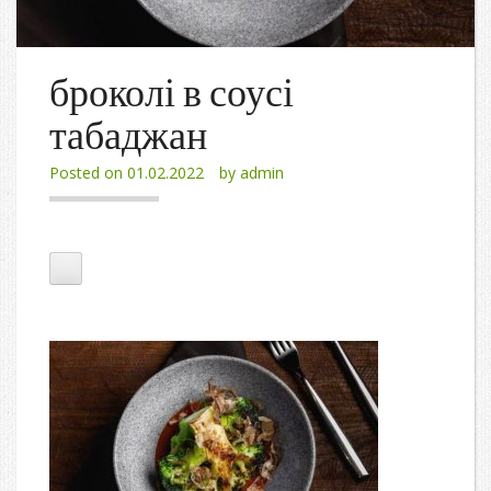
броколі в соусі
табаджан
Posted on
01.02.2022
by
admin