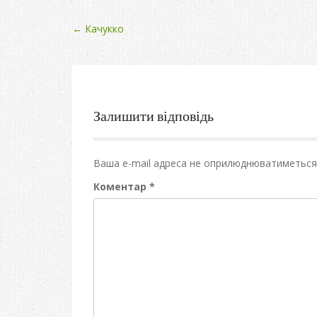
Post
←
Качукко
navigation
Залишити відповідь
Ваша e-mail адреса не оприлюднюватиметься
Коментар
*