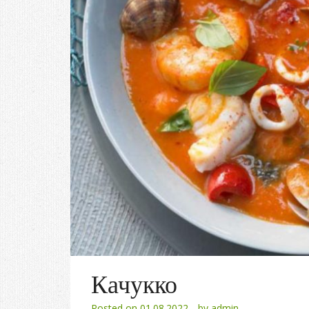
Качукко
Posted on
01.08.2022
by
admin