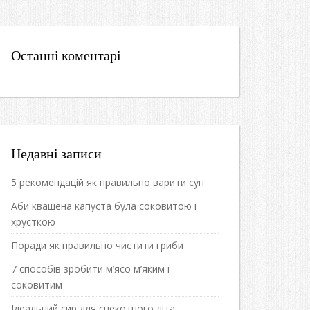
Останні коментарі
Недавні записи
5 рекомендацій як правильно варити суп
Аби квашена капуста була соковитою і
хрусткою
Поради як правильно чистити гриби
7 способів зробити м’ясо м’яким і
соковитим
Ідеальний сир для спекотного літа.