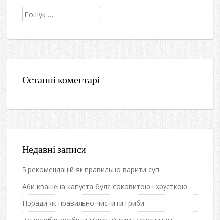
Пошук:
Останні коментарі
Недавні записи
5 рекомендацій як правильно варити суп
Аби квашена капуста була соковитою і хрусткою
Поради як правильно чистити гриби
7 способів зробити м’ясо м’яким і соковитим