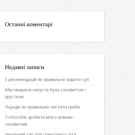
Останні коментарі
Недавні записи
5 рекомендацій як правильно варити суп
Аби квашена капуста була соковитою і
хрусткою
Поради як правильно чистити гриби
7 способів зробити м’ясо м’яким і
соковитим
Ідеальний сир для спекотного літа.