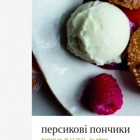
персикові пончики
Posted on
26.12.2021
by
admin