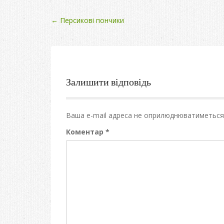
Post
←
Персикові пончики
navigation
Залишити відповідь
Ваша e-mail адреса не оприлюднюватиметься
Коментар
*