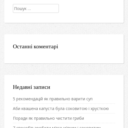
Пошук:
Останні коментарі
Недавні записи
5 рекомендацій як правильно варити суп
Аби квашена капуста була соковитою і хрусткою
Поради як правильно чистити гриби
7 способів зробити м’ясо м’яким і соковитим