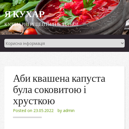
Я КУХАР
КУЛІНАРНІ РЕЦЕПТИ І НЕ ТІЛЬКИ
Аби квашена капуста
була соковитою і
хрусткою
Posted on
23.05.2022
by
admin