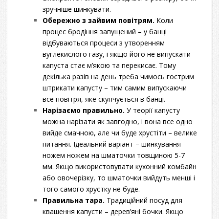
зручніше шинкувати.
Обережно з зайвим повітрям.
Коли
процес бродіння запущений – у банці
відбуваються процеси з утворенням
вуглекислого газу, і якщо його не випускати –
капуста стає м’якою та перекисає. Тому
декілька разів на день треба чимось гострим
штрикати капусту – тим самим випускаючи
все повітря, яке скупчується в банці.
Нарізаємо правильно.
У теорії капусту
можна нарізати як завгодно, і вона все одно
вийде смачною, але чи буде хрустіти – велике
питання. Ідеальний варіант – шинкування
ножем ножем на шматочки товщиною 5-7
мм. Якщо використовувати кухонний комбайн
або овочерізку, то шматочки вийдуть менші і
того самого хрустку не буде.
Правильна тара.
Традиційний посуд для
квашення капусти – дерев’яні бочки. Якщо