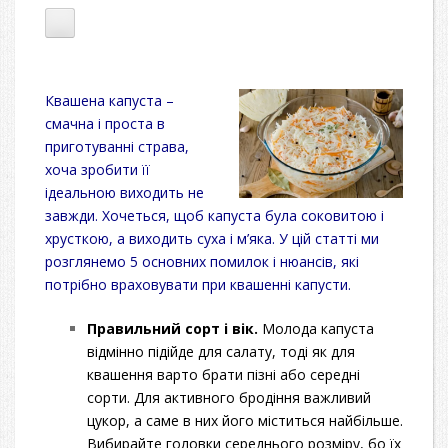
Квашена капуста –
смачна і проста в
приготуванні страва,
хоча зробити її
ідеальною виходить не
завжди. Хочеться, щоб капуста була соковитою і
хрусткою, а виходить суха і м’яка. У цій статті ми
розглянемо 5 основних помилок і нюансів, які
потрібно враховувати при квашенні капусти.
Правильний сорт і вік.
Молода капуста
відмінно підійде для салату, тоді як для
квашення варто брати пізні або середні
сорти. Для активного бродіння важливий
цукор, а саме в них його міститься найбільше.
Вибирайте головки середнього розміру, бо їх