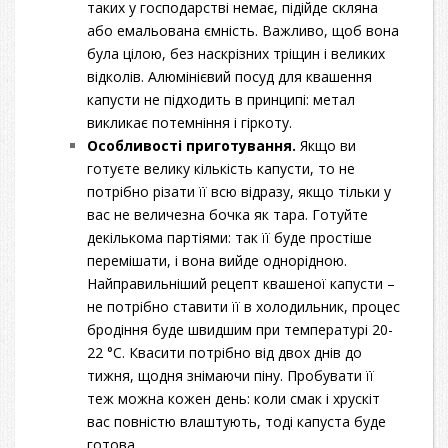
таких у господарстві немає, підійде скляна
або емальована ємність. Важливо, щоб вона
була цілою, без наскрізних тріщин і великих
відколів. Алюмінієвий посуд для квашення
капусти не підходить в принципі: метал
викликає потемніння і гіркоту.
Особливості приготування.
Якщо ви
готуєте велику кількість капусти, то не
потрібно різати її всю відразу, якщо тільки у
вас не величезна бочка як тара. Готуйте
декількома партіями: так її буде простіше
перемішати, і вона вийде однорідною.
Найправильніший рецепт квашеної капусти –
не потрібно ставити її в холодильник, процес
бродіння буде швидшим при температурі 20-
22 °С. Квасити потрібно від двох днів до
тижня, щодня знімаючи піну. Пробувати її
теж можна кожен день: коли смак і хрускіт
вас повністю влаштують, тоді капуста буде
готова.