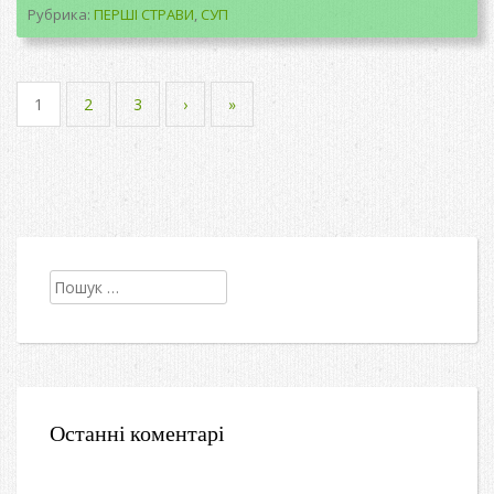
Рубрика:
ПЕРШІ СТРАВИ
,
СУП
1
2
3
›
»
Пошук:
Останні коментарі