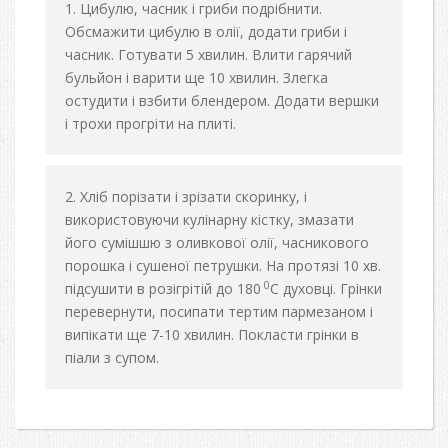
Цибулю, часник і гриби подрібнити.
Обсмажити цибулю в олії, додати гриби і
часник. Готувати 5 хвилин. Влити гарячий
бульйон і варити ще 10 хвилин. Злегка
остудити і взбити блендером. Додати вершки
і трохи прогріти на плиті.
Хліб порізати і зрізати скоринку, і
використовуючи кулінарну кістку, змазати
його сумішшю з оливкової олії, часникового
порошка і сушеної петрушки. На протязі 10 хв.
0
підсушити в розігрітій до 180
С духовці. Грінки
перевернути, посипати тертим пармезаном і
випікати ще 7-10 хвилин. Покласти грінки в
піали з супом.