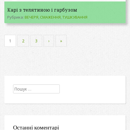
Карі з телятиною і гарбузом
Рубрика:
ВЕЧЕРЯ
,
СМАЖЕННЯ
,
ТУШКУВАННЯ
1
2
3
›
»
Пошук:
Останні коментарі