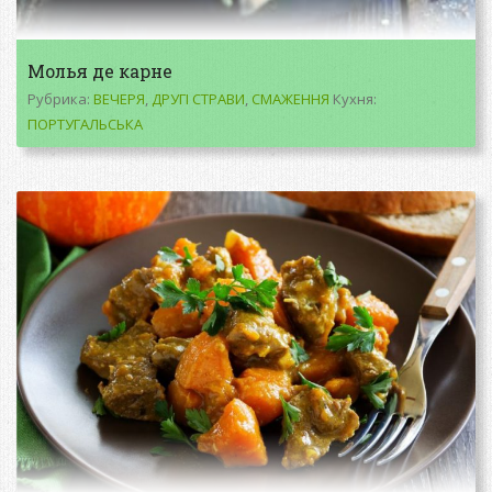
Молья де карне
Рубрика:
ВЕЧЕРЯ
,
ДРУГІ СТРАВИ
,
СМАЖЕННЯ
Кухня:
ПОРТУГАЛЬСЬКА