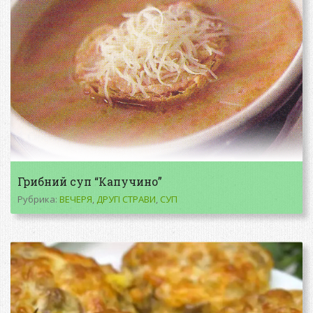
Грибний суп “Капучино”
Рубрика:
ВЕЧЕРЯ
,
ДРУГІ СТРАВИ
,
СУП