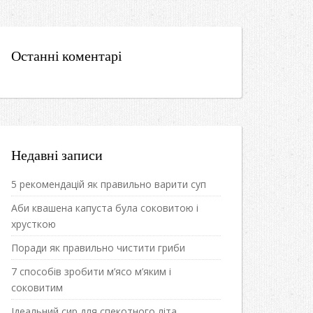
Останні коментарі
Недавні записи
5 рекомендацій як правильно варити суп
Аби квашена капуста була соковитою і
хрусткою
Поради як правильно чистити гриби
7 способів зробити м’ясо м’яким і
соковитим
Ідеальний сир для спекотного літа.