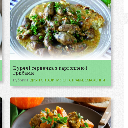
Курячі сердечка з картоплею і
грибами
Рубрика:
ДРУГІ СТРАВИ
,
М'ЯСНІ СТРАВИ
,
СМАЖЕННЯ