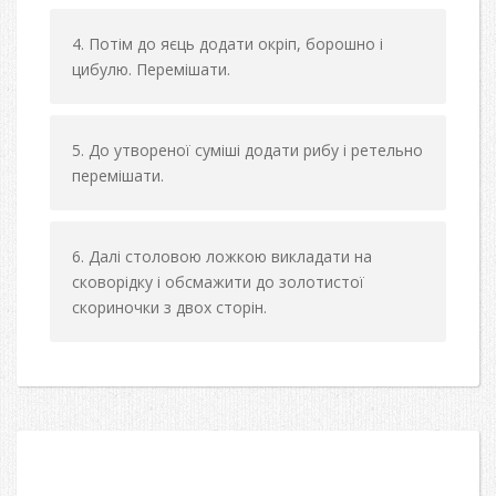
Потім до яєць додати окріп, борошно і
цибулю. Перемішати.
До утвореної суміші додати рибу і ретельно
перемішати.
Далі столовою ложкою викладати на
сковорідку і обсмажити до золотистої
скориночки з двох сторін.