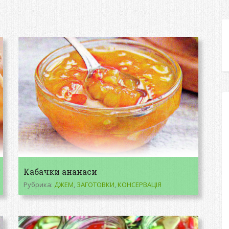
Кабачки ананаси
Рубрика:
ДЖЕМ
,
ЗАГОТОВКИ
,
КОНСЕРВАЦІЯ