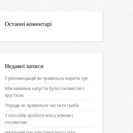
Останні коментарі
Недавні записи
5 рекомендацій як правильно варити суп
Аби квашена капуста була соковитою і
хрусткою
Поради як правильно чистити гриби
7 способів зробити м’ясо м’яким і
соковитим
Ідеальний сир для спекотного літа.