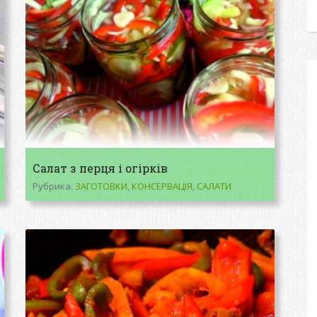
Салат з перця і огірків
Рубрика:
ЗАГОТОВКИ
,
КОНСЕРВАЦІЯ
,
САЛАТИ