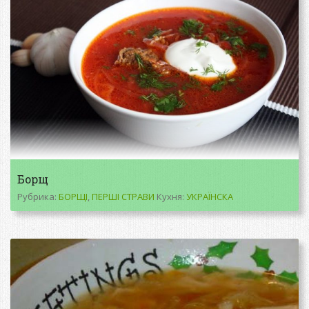
Борщ
Рубрика:
БОРЩІ
,
ПЕРШІ СТРАВИ
Кухня:
УКРАЇНСКА