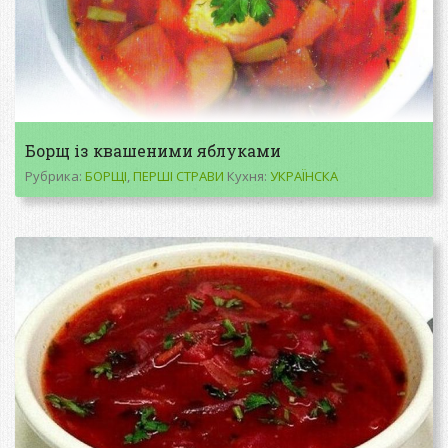
Борщ із квашеними яблуками
Рубрика:
БОРЩІ
,
ПЕРШІ СТРАВИ
Кухня:
УКРАЇНСКА