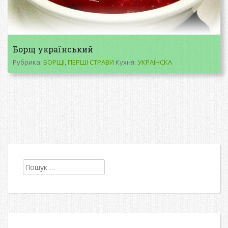
Борщ український
Рубрика:
БОРЩІ
,
ПЕРШІ СТРАВИ
Кухня:
УКРАЇНСКА
Пошук: