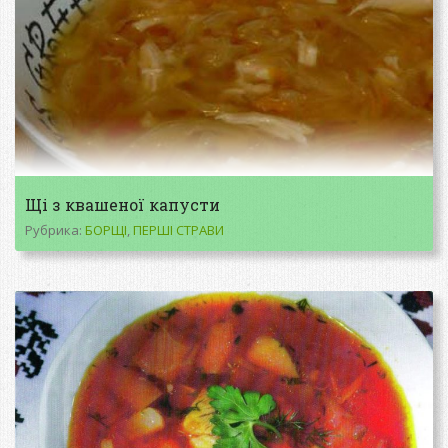
Щі з квашеної капусти
Рубрика:
БОРЩІ
,
ПЕРШІ СТРАВИ