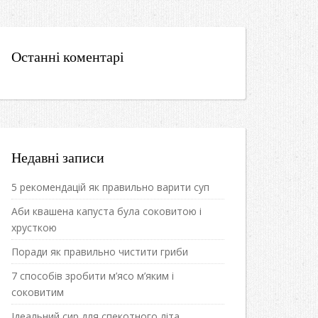
Останні коментарі
Недавні записи
5 рекомендацій як правильно варити суп
Аби квашена капуста була соковитою і
хрусткою
Поради як правильно чистити гриби
7 способів зробити м’ясо м’яким і
соковитим
Ідеальний сир для спекотного літа.