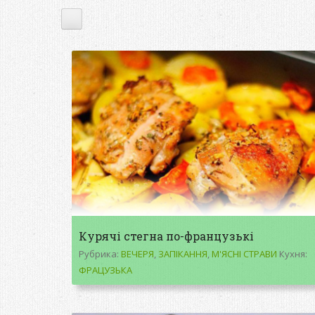
Курячі стегна по-французькі
Рубрика:
ВЕЧЕРЯ
,
ЗАПІКАННЯ
,
М'ЯСНІ СТРАВИ
Кухня:
ФРАЦУЗЬКА