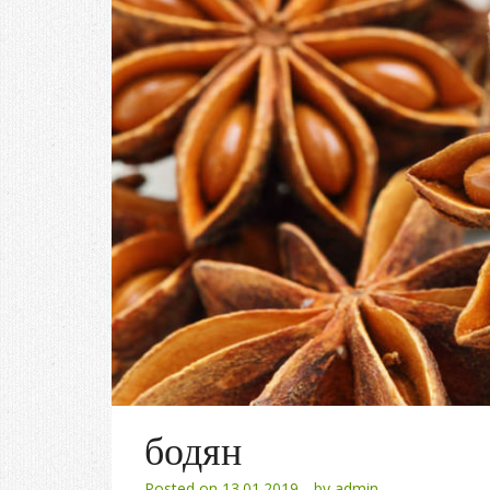
бодян
Posted on
13.01.2019
by
admin