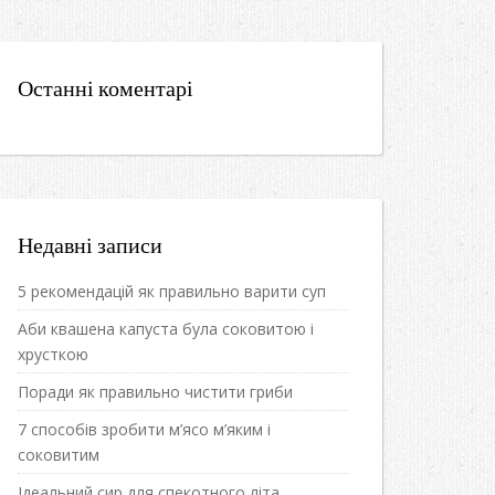
Останні коментарі
Недавні записи
5 рекомендацій як правильно варити суп
Аби квашена капуста була соковитою і
хрусткою
Поради як правильно чистити гриби
7 способів зробити м’ясо м’яким і
соковитим
Ідеальний сир для спекотного літа.