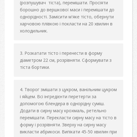
(розпушувач тіста), перемішати. Просіяти
борошно до вершкової маси і перемішати до
однорідності. Замісити м'яке тісто, обернути
харчовою плівкою і покласти на 20 хвилин в
холодильник.
Розкатати тісто і перенести в форму
діаметром 22 см, розрівняти. Сформувати з
тіста бортики.
Творог змішати з цукром, ванільним цукром
і яйцем. Всі інгредієнти перетерти за
допомогою блендера в однорідну суміш.
Додати в сирну масу крохмаль, ретельно
перемішати. Перекласти сирну масу на тісто в
форму і розрівняти. Зверху на сирну масу
викласти абрикоси. Випікати 45-50 хвилин при