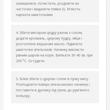
залишилися, почистити, розділити на
часточки і видалити плівки (!). М'якоть
нарізати шматочками.
Збити міксером цедру разом з соком,
додати крохмаль, цукрову пудру, яйця і
розтоплене вершкове масло. Підмісити
шматочки апельсинів. Начинку викласти
рівним шаром на корж. Випікати 30-40 хв. при
0
200
С. Остудити.
Білки збити з цукром і сіллю в пухку масу.
Розподілити поверх апельсинової начинки і
поставити в духовку під гриль до рум'яного
кольору.