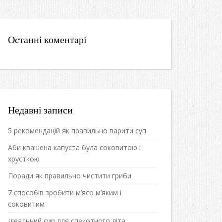
Останні коментарі
Недавні записи
5 рекомендацій як правильно варити суп
Аби квашена капуста була соковитою і
хрусткою
Поради як правильно чистити гриби
7 способів зробити м’ясо м’яким і
соковитим
Ідеальний сир для спекотного літа.