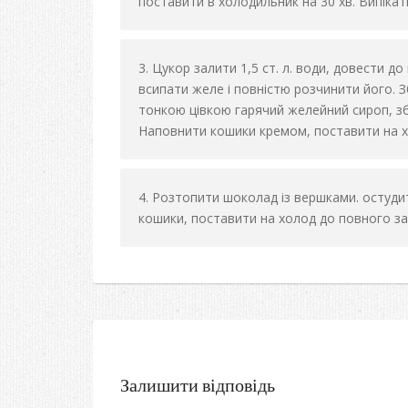
поставити в холодильник на 30 хв. Випікати
Цукор залити 1,5 ст. л. води, довести до
всипати желе і повністю розчинити його. Зб
тонкою цівкою гарячий желейний сироп, зби
Наповнити кошики кремом, поставити на хо
Розтопити шоколад із вершками. остудит
кошики, поставити на холод до повного з
Залишити відповідь