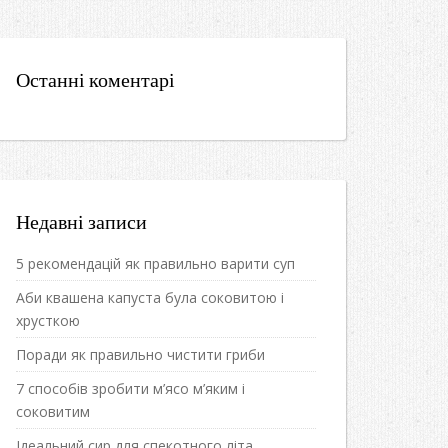
Останні коментарі
Недавні записи
5 рекомендацій як правильно варити суп
Аби квашена капуста була соковитою і
хрусткою
Поради як правильно чистити гриби
7 способів зробити м’ясо м’яким і
соковитим
Ідеальний сир для спекотного літа.