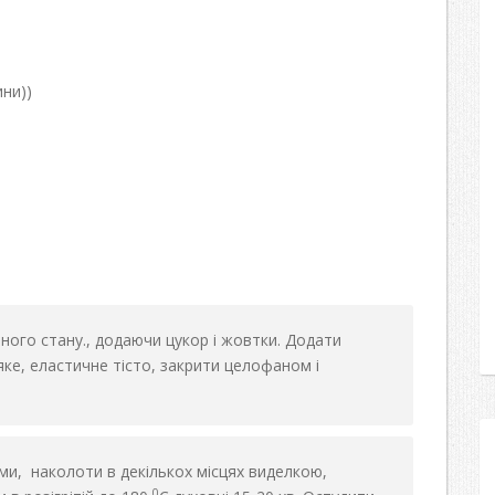
ини))
ого стану., додаючи цукор і жовтки. Додати
яке, еластичне тісто, закрити целофаном і
рми, наколоти в декількох місцях виделкою,
0