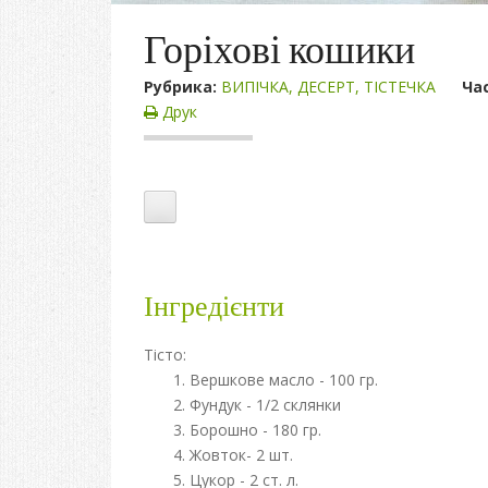
Горіхові кошики
Рубрика:
ВИПІЧКА
,
ДЕСЕРТ
,
ТІСТЕЧКА
Ча
Друк
Інгредієнти
Тісто:
Вершкове масло - 100 гр.
Фундук - 1/2 склянки
Борошно - 180 гр.
Жовток- 2 шт.
Цукор - 2 ст. л.