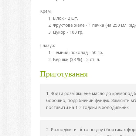
Крем:
Білок - 2 шт.
Фруктове желе - 1 пачка (на 250 мл. рід
Цукор - 100 гр.
Глазур:
Темний шоколад - 50 гр.
Вершки (33 %) - 2 ст. л.
Приготування
Збити розм'якшене масло до кремоподібн
борошно, подрібнений фундук. Замісити м'
поставити на 1-2 години в холодильник.
Розподілити тісто по дну і бортиках фо