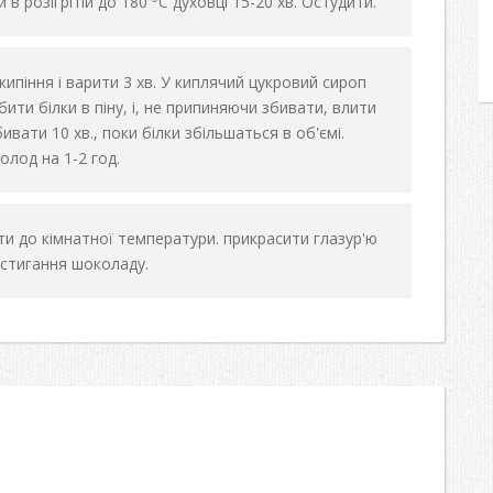
 в розігрітій до 180
С духовці 15-20 хв. Остудити.
 кипіння і варити 3 хв. У киплячий цукровий сироп
ити білки в піну, і, не припиняючи збивати, влити
вати 10 хв., поки білки збільшаться в об'ємі.
лод на 1-2 год.
и до кімнатної температури. прикрасити глазур'ю
астигання шоколаду.