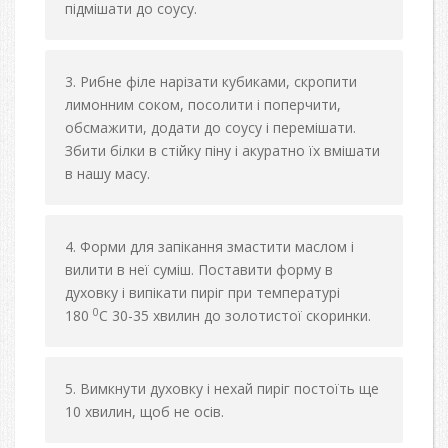
підмішати до соусу.
Рибне філе нарізати кубиками, скропити
лимонним соком, посолити і поперчити,
обсмажити, додати до соусу і перемішати.
Збити білки в стійку піну і акуратно їх вмішати
в нашу масу.
Форми для запікання змастити маслом і
вилити в неї суміш. Поставити форму в
духовку і випікати пиріг при температурі
0
180
С 30-35 хвилин до золотистої скоринки.
Вимкнути духовку і нехай пиріг постоїть ще
10 хвилин, щоб не осів.