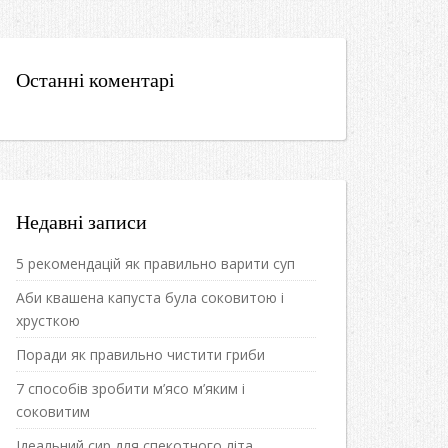
Останні коментарі
Недавні записи
5 рекомендацій як правильно варити суп
Аби квашена капуста була соковитою і
хрусткою
Поради як правильно чистити гриби
7 способів зробити м’ясо м’яким і
соковитим
Ідеальний сир для спекотного літа.