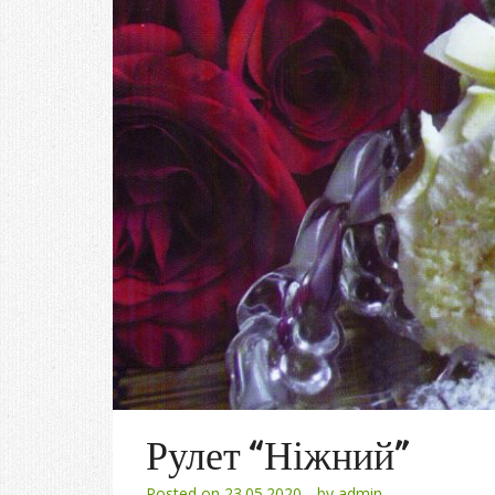
Рулет “Ніжний”
Posted on
23.05.2020
by
admin