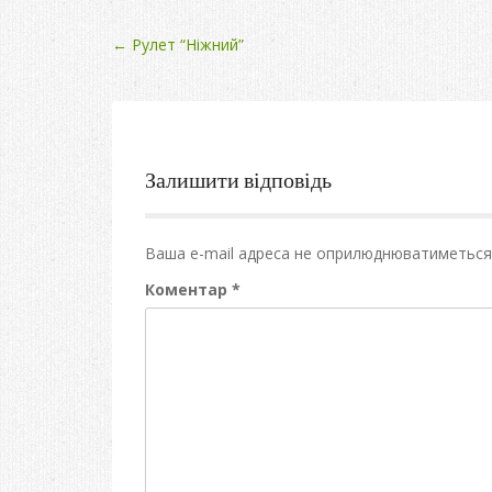
Post
←
Рулет “Ніжний”
navigation
Залишити відповідь
Ваша e-mail адреса не оприлюднюватиметься
Коментар
*