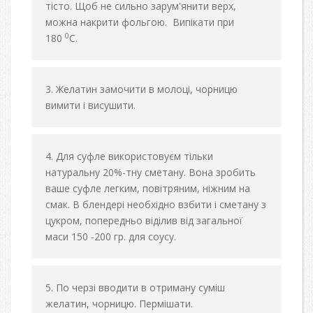
тісто. Щоб не сильно зарум'янити верх,
можна накрити фольгою. Випікати при
0
180
С.
Желатин замочити в молоці, чорницю
вимити і висушити.
Для суфле використовуєм тільки
натуральну 20%-тну сметану. Вона зробить
ваше суфле легким, повітряним, ніжним на
смак. В блендері необхідно взбити і сметану з
цукром, попередньо віділив від загальної
маси 150 -200 гр. для соусу.
По черзі вводити в отриману суміш
желатин, чорницю. Пермішати.