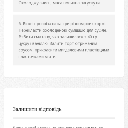
Охолоджуючись, маса повинна загуснути.
Бісквіт розрізати на три рівномірних коржі.
Перекласти охолоденою сумішшю для суфле.
Взбити сматану, яка залишилася з 40 гр.
цукру і ваніллю. Залити торт отриманим
соусом, прикрасити мигдалевими пластівцями
і листочками м'яти.
Залишити відповідь
Ваша e-mail адреса не оприлюднюватиметься.