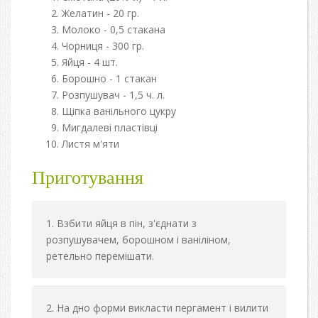
Желатин - 20 гр.
Молоко - 0,5 стакана
Чорниця - 300 гр.
Яйця - 4 шт.
Борошно - 1 стакан
Розпушувач - 1,5 ч. л.
Щіпка ванільного цукру
Мигдалеві пластівці
Листя м'яти
Приготування
Взбити яйця в пін, з'єднати з
розпушувачем, борошном і ваніліном,
ретельно перемішати.
На дно форми викласти пергамент і вилити