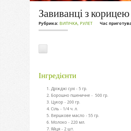
Завиванці з корицею
Рубрика:
ВИПІЧКА
,
РУЛЕТ
Час приготув
Інгредієнти
Дріжджі сухі - 5 гр.
Борошно пшеничне - 500 гр.
Цукор - 200 гр.
Сіль - 1/4 ч. л.
Вершкове масло - 55 гр.
Молоко - 220 мл.
Яйця - 2 шт.