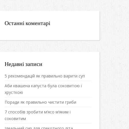
Останні коментарі
Недавні записи
5 рекомендацій як правильно варити суп
Аби квашена капуста була соковитою і
хрусткою
Поради як правильно чистити гриби
7 способів зробити м’ясо м’яким і
соковитим
Ідеальний сир для спекотного літа.