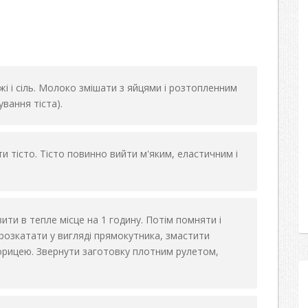
і і сіль. Молоко змішати з яйцями і розтопленним
вання тіста).
ти тісто. Тісто повинно вийти м'яким, еластичним і
ити в тепле місце на 1 годину. Потім помняти і
 розкатати у вигляді прямокутника, змастити
орицею. Звернути заготовку плотним рулетом,