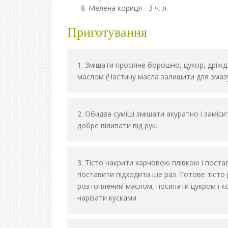
Мелена кориця - 3 ч. л.
Приготування
Змішати просіяне борошно, цукор, дріждж
маслом (Частину масла залишити для змазу
Обидва суміші змішати акуратно і заміси
добре вілипати від рук.
Тісто накрити харчовою плівкою і постав
поставити підходити ще раз. Готове тісто
розтопленим маслом, посипати цукром і к
нарізати кусками.