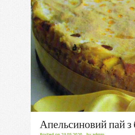
Апельсиновий пай з 
Posted on
23.05.2020
by
admin