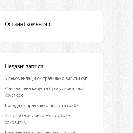
Останні коментарі
Недавні записи
5 рекомендацій як правильно варити суп
Аби квашена капуста була соковитою і
хрусткою
Поради як правильно чистити гриби
7 способів зробити м’ясо м’яким і
соковитим
Ідеальний сир для спекотного літа.