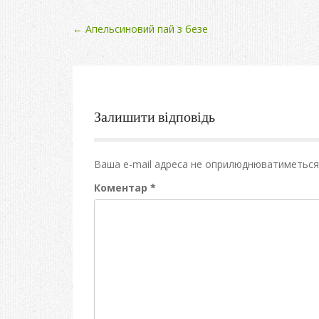
Post
←
Апельсиновий пай з безе
navigation
Залишити відповідь
Ваша e-mail адреса не оприлюднюватиметься
Коментар
*