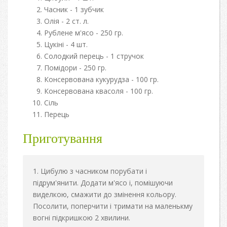
Часник - 1 зубчик
Олія - 2 ст. л.
Рублене м'ясо - 250 гр.
Цукіні - 4 шт.
Солодкий перець - 1 стручок
Помідори - 250 гр.
Консервована кукурудза - 100 гр.
Консервована квасоля - 100 гр.
Сіль
Перець
Приготування
Цибулю з часником порубати і
підрум'янити. Додати м'ясо і, помішуючи
виделкою, смажити до змінення кольору.
Посолити, поперчити і тримати на маленькму
вогні підкришкою 2 хвилини.