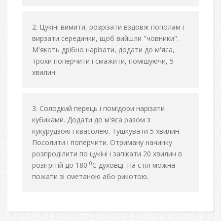
Цукіні вимити, розрізати вздовж пополам і
вирзати серединки, щоб вийшли "човники".
М'якоть дрібно нарізати, додати до м'яса,
трохи поперчити і смажити, помішуючи, 5
хвилин.
Солодкий перець і помідори нарізати
кубиками. Додати до м'яса разом з
кукурудзою і квасолею. Тушкувати 5 хвилин.
Посолити і поперчити. Отриману начинку
розпроділити по цукіні і запікати 20 хвилин в
0
розігрітій до 180
С духовці. На стіл можна
пожати зі сметаною або рикотою.