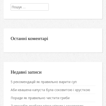
Пошук:
Останні коментарі
Недавні записи
5 рекомендацій як правильно варити суп
Аби квашена капуста була соковитою і хрусткою
Поради як правильно чистити гриби
7 способів зробити м’ясо м’яким і соковитим