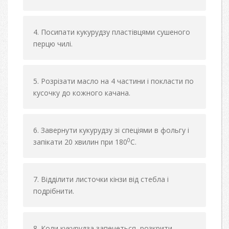
Посипати кукурудзу пластівцями сушеного
перцю чилі.
Розрізати масло на 4 частини і покласти по
кусочку до кожного качана.
Завернути кукурудзу зі спеціями в фольгу і
0
запікати 20 хвилин при 180
С.
Відділити листочки кінзи від стебла і
подрібнити.
Коли кукурудза запечеться, розкрити