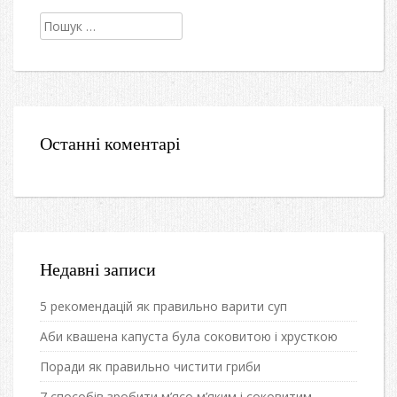
Пошук:
Останні коментарі
Недавні записи
5 рекомендацій як правильно варити суп
Аби квашена капуста була соковитою і хрусткою
Поради як правильно чистити гриби
7 способів зробити м’ясо м’яким і соковитим