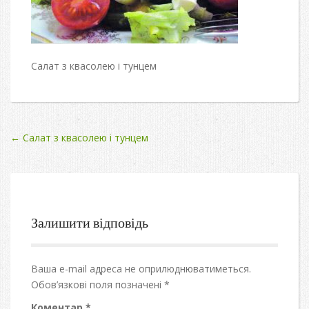
Салат з квасолею і тунцем
Post
←
Салат з квасолею і тунцем
navigation
Залишити відповідь
Ваша e-mail адреса не оприлюднюватиметься.
Обов’язкові поля позначені
*
Коментар
*