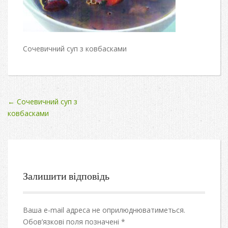
Сочевичний суп з ковбасками
Post
←
Сочевичний суп з
ковбасками
navigation
Залишити відповідь
Ваша e-mail адреса не оприлюднюватиметься.
Обов’язкові поля позначені
*