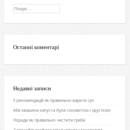
Пошук:
Останні коментарі
Недавні записи
5 рекомендацій як правильно варити суп
Аби квашена капуста була соковитою і хрусткою
Поради як правильно чистити гриби
7 способів зробити м’ясо м’яким і соковитим