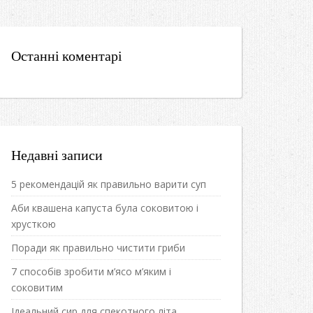
Останні коментарі
Недавні записи
5 рекомендацій як правильно варити суп
Аби квашена капуста була соковитою і
хрусткою
Поради як правильно чистити гриби
7 способів зробити м’ясо м’яким і
соковитим
Ідеальний сир для спекотного літа.