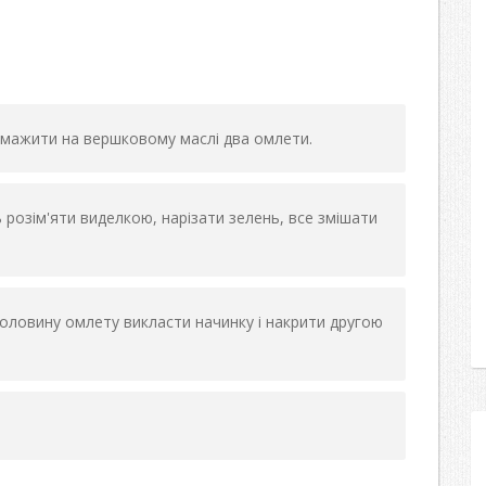
смажити на вершковому маслі два омлети.
ь розім'яти виделкою, нарізати зелень, все змішати
половину омлету викласти начинку і накрити другою